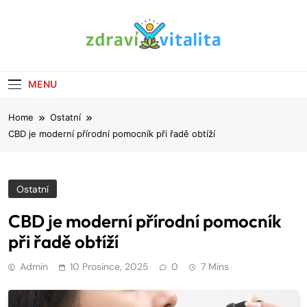
Skip
to
content
Zdraví & vitalita
Tipy Pro Pevné Zdraví A Lepší Kondici
MENU
Home
Ostatní
CBD je moderní přírodní pomocník při řadě obtíží
Ostatní
CBD je moderní přírodní pomocník
při řadě obtíží
Admin
10 Prosince, 2025
0
7 Mins