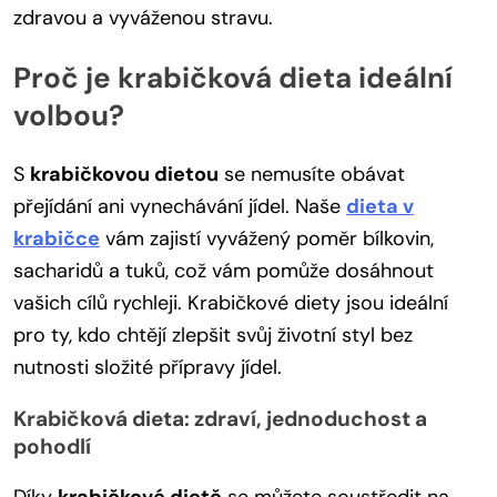
zdravou a vyváženou stravu.
Proč je krabičková dieta ideální
volbou?
S
krabičkovou dietou
se nemusíte obávat
přejídání ani vynechávání jídel. Naše
dieta v
krabičce
vám zajistí vyvážený poměr bílkovin,
sacharidů a tuků, což vám pomůže dosáhnout
vašich cílů rychleji. Krabičkové diety jsou ideální
pro ty, kdo chtějí zlepšit svůj životní styl bez
nutnosti složité přípravy jídel.
Krabičková dieta: zdraví, jednoduchost a
pohodlí
Díky
krabičkové dietě
se můžete soustředit na