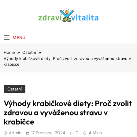
Skip
to
content
Zdraví & vitalita
Tipy Pro Pevné Zdraví A Lepší Kondici
MENU
Home
Ostatní
Výhody krabičkové diety: Proč zvolit zdravou a vyváženou stravu v
krabičce
Ostatní
Výhody krabičkové diety: Proč zvolit
zdravou a vyváženou stravu v
krabičce
Admin
17 Prosince, 2024
0
4 Mins