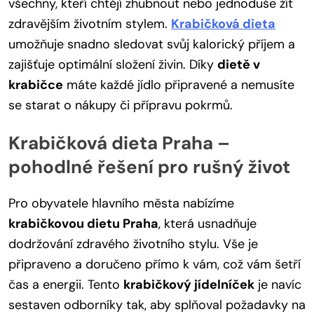
všechny, kteří chtějí zhubnout nebo jednoduše žít
zdravějším životním stylem.
Krabičková dieta
umožňuje snadno sledovat svůj kalorický příjem a
zajišťuje optimální složení živin. Díky
dietě v
krabičce
máte každé jídlo připravené a nemusíte
se starat o nákupy či přípravu pokrmů.
Krabičková dieta Praha –
pohodlné řešení pro rušný život
Pro obyvatele hlavního města nabízíme
krabičkovou dietu Praha
, která usnadňuje
dodržování zdravého životního stylu. Vše je
připraveno a doručeno přímo k vám, což vám šetří
čas a energii. Tento
krabičkový jídelníček
je navíc
sestaven odborníky tak, aby splňoval požadavky na