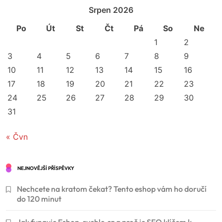
Srpen 2026
Po
Út
St
Čt
Pá
So
Ne
1
2
3
4
5
6
7
8
9
10
11
12
13
14
15
16
17
18
19
20
21
22
23
24
25
26
27
28
29
30
31
« Čvn
NEJNOVĚJŠÍ PŘÍSPĚVKY
Nechcete na kratom čekat? Tento eshop vám ho doručí
do 120 minut
Jak funguje Eshop-rychle.cz a proč je SEO klíčem k