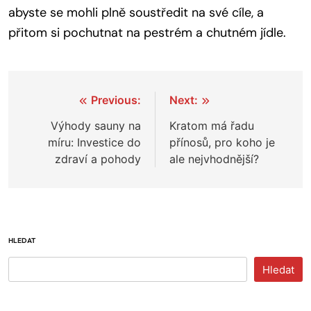
abyste se mohli plně soustředit na své cíle, a
přitom si pochutnat na pestrém a chutném jídle.
Navigace
Previous:
Next:
pro
Výhody sauny na
Kratom má řadu
míru: Investice do
přínosů, pro koho je
příspěvek
zdraví a pohody
ale nejvhodnější?
HLEDAT
Hledat