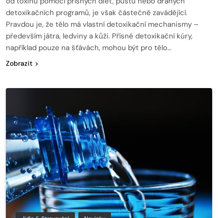
od toxinů pomocí přísných diet, půstů nebo drahých
detoxikačních programů, je však částečně zavádějící.
Pravdou je, že tělo má vlastní detoxikační mechanismy –
především játra, ledviny a kůži. Přísné detoxikační kúry,
například pouze na šťávách, mohou být pro tělo…
Zobrazit