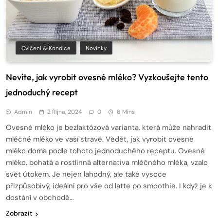
Cvičení & Kondice
Novinky
Nevíte, jak vyrobit ovesné mléko? Vyzkoušejte tento
jednoduchý recept
Admin
2 Října, 2024
0
6 Mins
Ovesné mléko je bezlaktózová varianta, která může nahradit
mléčné mléko ve vaší stravě. Vědět, jak vyrobit ovesné
mléko doma podle tohoto jednoduchého receptu. Ovesné
mléko, bohatá a rostlinná alternativa mléčného mléka, vzalo
svět útokem. Je nejen lahodný, ale také vysoce
přizpůsobivý, ideální pro vše od latte po smoothie. I když je k
dostání v obchodě…
Zobrazit