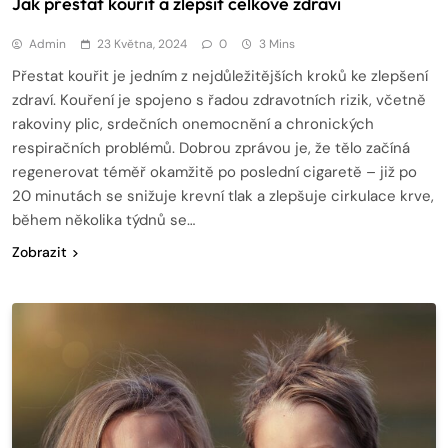
Jak přestat kouřit a zlepšit celkové zdraví
Admin
23 Května, 2024
0
3 Mins
Přestat kouřit je jedním z nejdůležitějších kroků ke zlepšení
zdraví. Kouření je spojeno s řadou zdravotních rizik, včetně
rakoviny plic, srdečních onemocnění a chronických
respiračních problémů. Dobrou zprávou je, že tělo začíná
regenerovat téměř okamžitě po poslední cigaretě – již po
20 minutách se snižuje krevní tlak a zlepšuje cirkulace krve,
během několika týdnů se…
Zobrazit