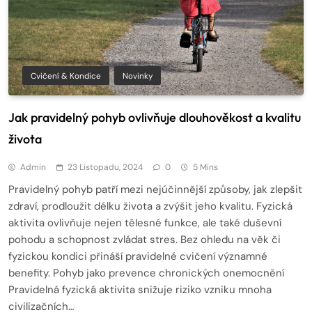
Cvičení & Kondice
Novinky
Jak pravidelný pohyb ovlivňuje dlouhověkost a kvalitu
života
Admin
23 Listopadu, 2024
0
5 Mins
Pravidelný pohyb patří mezi nejúčinnější způsoby, jak zlepšit
zdraví, prodloužit délku života a zvýšit jeho kvalitu. Fyzická
aktivita ovlivňuje nejen tělesné funkce, ale také duševní
pohodu a schopnost zvládat stres. Bez ohledu na věk či
fyzickou kondici přináší pravidelné cvičení významné
benefity. Pohyb jako prevence chronických onemocnění
Pravidelná fyzická aktivita snižuje riziko vzniku mnoha
civilizačních…