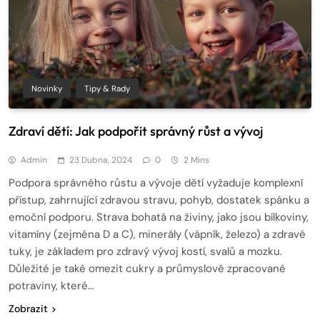
Novinky
Tipy & Rady
Zdraví dětí: Jak podpořit správný růst a vývoj
Admin
23 Dubna, 2024
0
2 Mins
Podpora správného růstu a vývoje dětí vyžaduje komplexní
přístup, zahrnující zdravou stravu, pohyb, dostatek spánku a
emoční podporu. Strava bohatá na živiny, jako jsou bílkoviny,
vitamíny (zejména D a C), minerály (vápník, železo) a zdravé
tuky, je základem pro zdravý vývoj kostí, svalů a mozku.
Důležité je také omezit cukry a průmyslově zpracované
potraviny, které…
Zobrazit