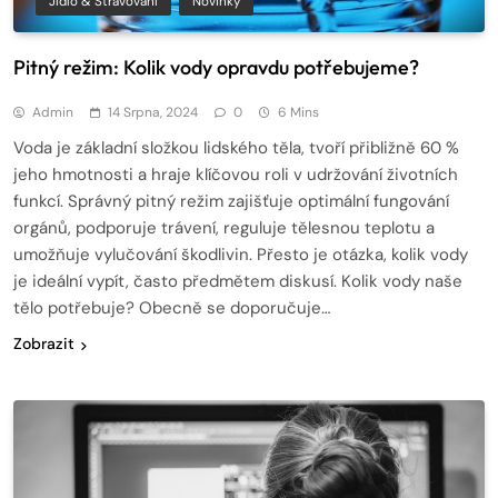
Jídlo & Stravování
Novinky
Pitný režim: Kolik vody opravdu potřebujeme?
Admin
14 Srpna, 2024
0
6 Mins
Voda je základní složkou lidského těla, tvoří přibližně 60 %
jeho hmotnosti a hraje klíčovou roli v udržování životních
funkcí. Správný pitný režim zajišťuje optimální fungování
orgánů, podporuje trávení, reguluje tělesnou teplotu a
umožňuje vylučování škodlivin. Přesto je otázka, kolik vody
je ideální vypít, často předmětem diskusí. Kolik vody naše
tělo potřebuje? Obecně se doporučuje…
Zobrazit