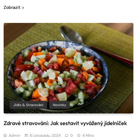
Zobrazit
Jídlo & Stravování
Novinky
Zdravé stravování: Jak sestavit vyvážený jídelníček
Admin
8 Listopadu, 2024
0
6 Mins