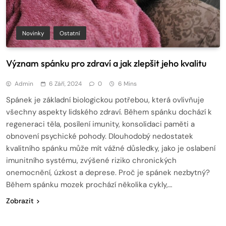
Novinky
Ostatní
Význam spánku pro zdraví a jak zlepšit jeho kvalitu
Admin
6 Září, 2024
0
6 Mins
Spánek je základní biologickou potřebou, která ovlivňuje
všechny aspekty lidského zdraví. Během spánku dochází k
regeneraci těla, posílení imunity, konsolidaci paměti a
obnovení psychické pohody. Dlouhodobý nedostatek
kvalitního spánku může mít vážné důsledky, jako je oslabení
imunitního systému, zvýšené riziko chronických
onemocnění, úzkost a deprese. Proč je spánek nezbytný?
Během spánku mozek prochází několika cykly,…
Zobrazit