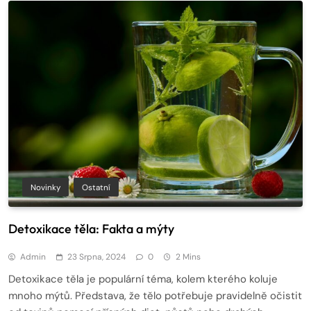
Novinky
Ostatní
Detoxikace těla: Fakta a mýty
Admin
23 Srpna, 2024
0
2 Mins
Detoxikace těla je populární téma, kolem kterého koluje
mnoho mýtů. Představa, že tělo potřebuje pravidelně očistit